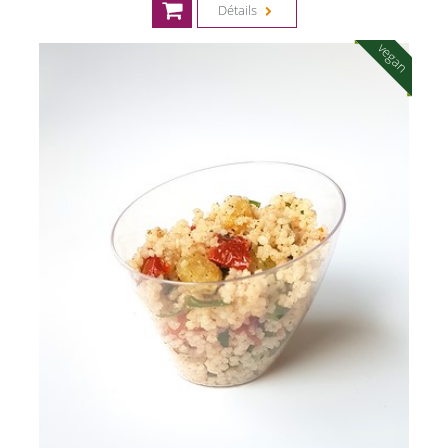
Détails
vegan