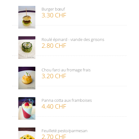
Burger bœuf
3.30 CHF
Roulé épinard - viande des grisons
2.80 CHF
Chou farci au fromage frais
3.20 CHF
Panna cotta aux framboises
4.40 CHF
Feuilleté pesto/parmesan
2.70 CHF