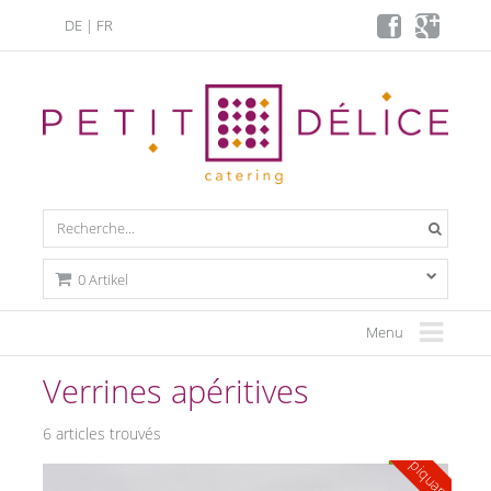
DE
|
FR
0 Artikel
Menu
Verrines apéritives
6 articles trouvés
piquant