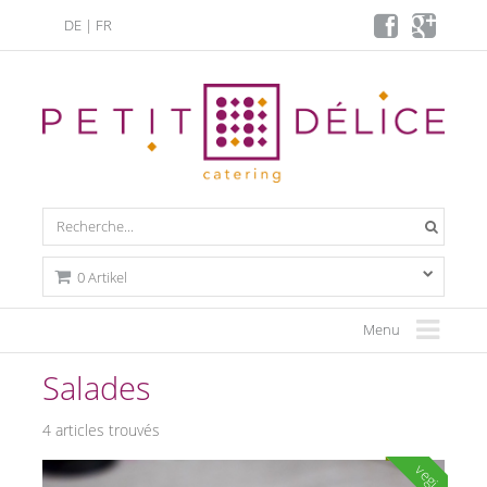
DE
|
FR
0 Artikel
Menu
Salades
4 articles trouvés
vegi