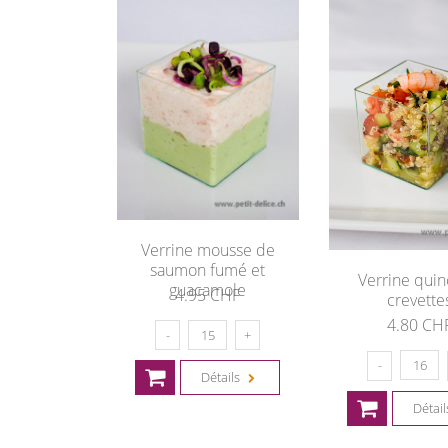
Verrine mousse de
saumon fumé et
Verrine quin
guacamole
4.95 CHF
crevette
4.80 CH
Détails
Détai