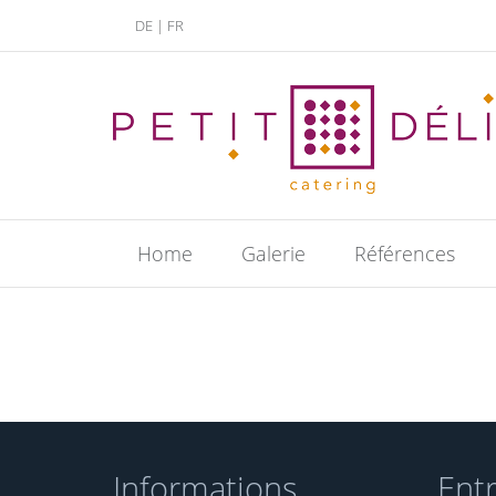
DE
|
FR
Home
Galerie
Références
Informations
Ent