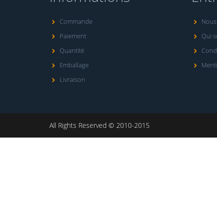
Commande
Nous 
Paiement
Qui 
Quantité
Condi
Emballage
Menti
Livraison
All Rights Reserved © 2010-2015