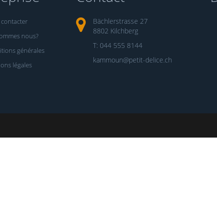
Bächlerstrasse 27
contacter
8802 Kilchberg
sommes nous?
T: 044 555 8144
tions générales
kammoun@petit-delice.ch
ons légales