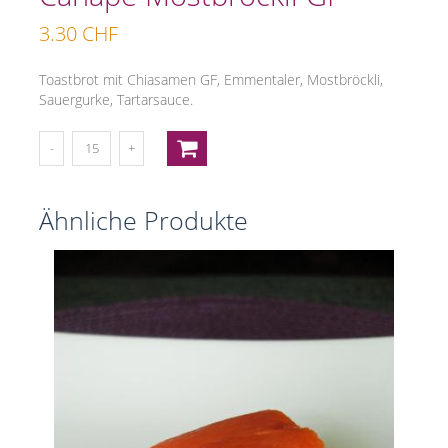
3.30
CHF
Toastbrot mit Chiasamen GF, Emmentaler, Mostbröckli,
Sauergurke, Tartarsauce.
Ähnliche Produkte