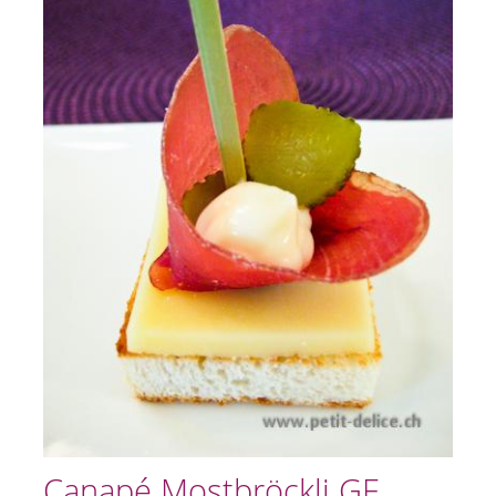
Canapé Mostbröckli GF