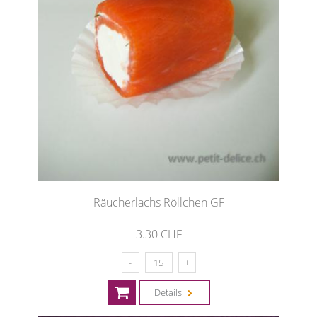
Räucherlachs Röllchen GF
3.30 CHF
Details